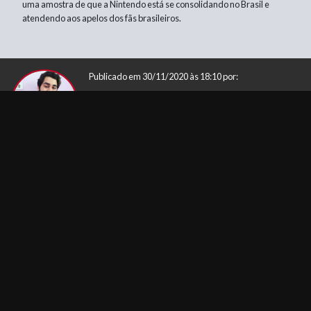
uma amostra de que a Nintendo está se consolidando no Brasil e
atendendo aos apelos dos fãs brasileiros.
Publicado em 30/11/2020 às 18:10 por:
OH_TALIANI
@Oh_taliani , Nintendo Switch fã. Faço análises e
reviews de jogos indies do Xbox e da Nintendo no
Instagram.
Estudo Marketing de Conteúdo e Digital.
COMENTÁRIOS
FAÇA LOGIN PARA DEIXAR UM COMENTÁRIO