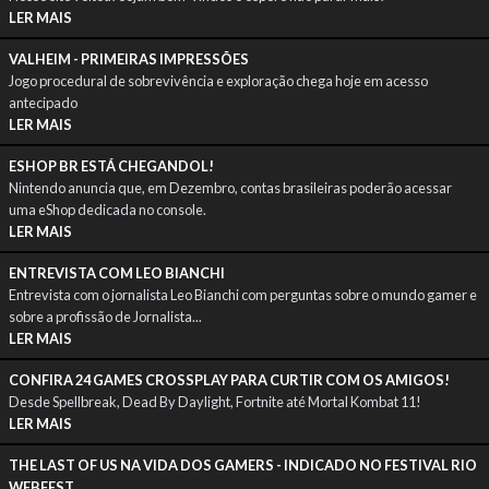
LER MAIS
GAME GEAR
ATARI LYNX
PC ENGINE
VALHEIM - PRIMEIRAS IMPRESSÕES
Jogo procedural de sobrevivência e exploração chega hoje em acesso
antecipado
MASTER SYSTEM
ATARI 5200
ATARI 7800
LER MAIS
ESHOP BR ESTÁ CHEGANDOL!
Nintendo anuncia que, em Dezembro, contas brasileiras poderão acessar
WEB BROWSER
ARCADE
PC (DOS)
uma eShop dedicada no console.
LER MAIS
ENTREVISTA COM LEO BIANCHI
Entrevista com o jornalista Leo Bianchi com perguntas sobre o mundo gamer e
ATARI 2600
PHILIPS CD-I
NEO GEO AES
sobre a profissão de Jornalista...
LER MAIS
CONFIRA 24 GAMES CROSSPLAY PARA CURTIR COM OS AMIGOS!
NEO GEO MVS
WONDERSWAN
PC ENGINE CD
Desde Spellbreak, Dead By Daylight, Fortnite até Mortal Kombat 11!
LER MAIS
THE LAST OF US NA VIDA DOS GAMERS - INDICADO NO FESTIVAL RIO
COLECOVISION
INTELLIVISION
PHILIPS ODYSSEY 2
WEBFEST